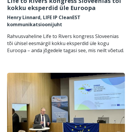
Life to Rivers kongress Sloveenias tõi
kokku eksperdid üle Euroopa
Henry Linnard, LIFE IP CleanEST
kommunikatsioonijuht
Rahvusvaheline Life to Rivers kongress Sloveenias
tõi ühisel eesmärgil kokku eksperdid üle kogu
Euroopa – anda jõgedele tagasi see, mis neilt võetud.