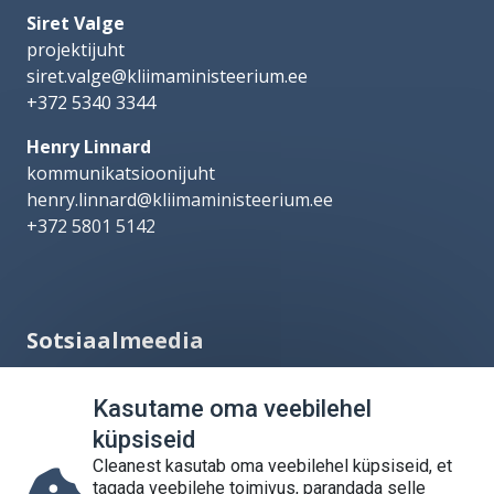
Siret Valge
projektijuht
siret.valge@kliimaministeerium.ee
+372 5340 3344
Henry Linnard
kommunikatsioonijuht
henry.linnard@kliimaministeerium.ee
+372 5801 5142
Sotsiaalmeedia
Kasutame oma veebilehel
küpsiseid
Cleanest kasutab oma veebilehel küpsiseid, et
tagada veebilehe toimivus, parandada selle