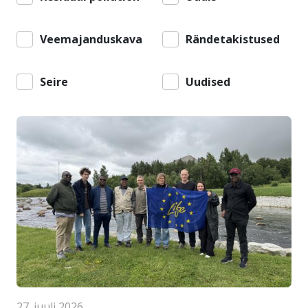
Veemajanduskava
Rändetakistused
Seire
Uudised
27. juuli 2026