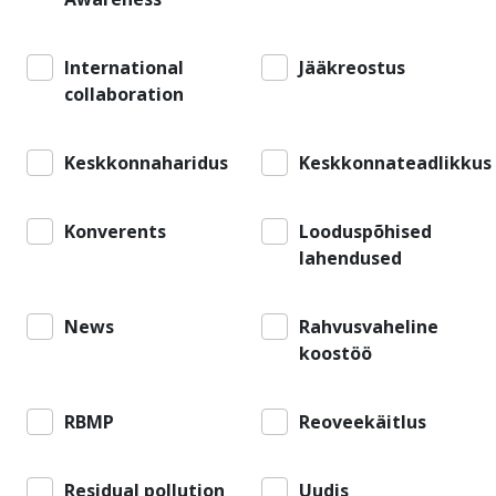
International
Jääkreostus
collaboration
Keskkonnaharidus
Keskkonnateadlikkus
Konverents
Looduspõhised
lahendused
News
Rahvusvaheline
koostöö
RBMP
Reoveekäitlus
Residual pollution
Uudis