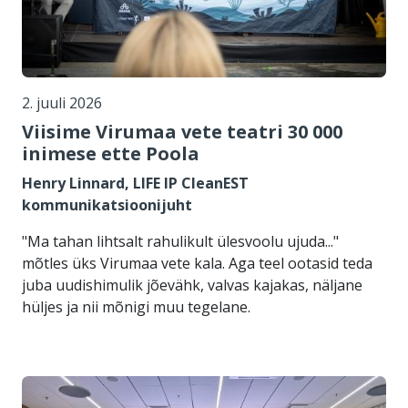
2. juuli 2026
Viisime Virumaa vete teatri 30 000
inimese ette Poola
Henry Linnard, LIFE IP CleanEST
kommunikatsioonijuht
"Ma tahan lihtsalt rahulikult ülesvoolu ujuda..."
mõtles üks Virumaa vete kala. Aga teel ootasid teda
juba uudishimulik jõevähk, valvas kajakas, näljane
hüljes ja nii mõnigi muu tegelane.