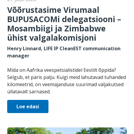
Võõrustasime Virumaal
BUPUSACOMi delegatsiooni –
Mosambiigi ja Zimbabwe
ühist valgalakomisjoni
Henry Linnard, LIFE IP CleanEST communication
manager
Mida on Aafrika veespetsialistidel Eestilt õppida?
Selgub, et päris palju. Kuigi meid lahutavad tuhanded
kilomeetrid, on veemajanduse suurimad väljakutsed
üllatavalt sarnased.
Loe edasi