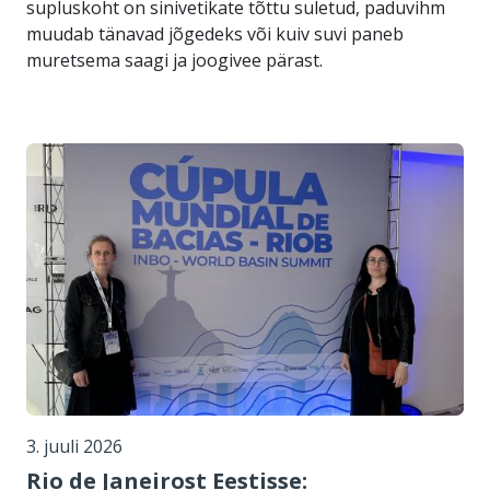
supluskoht on sinivetikate tõttu suletud, paduvihm
muudab tänavad jõgedeks või kuiv suvi paneb
muretsema saagi ja joogivee pärast.
3. juuli 2026
Rio de Janeirost Eestisse: