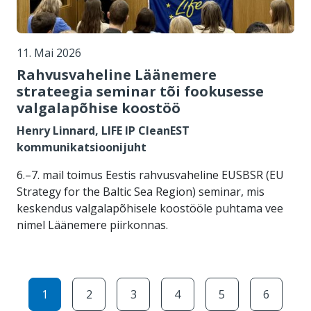
11. Mai 2026
Rahvusvaheline Läänemere
strateegia seminar tõi fookusesse
valgalapõhise koostöö
Henry Linnard, LIFE IP CleanEST
kommunikatsioonijuht
6.–7. mail toimus Eestis rahvusvaheline EUSBSR (EU
Strategy for the Baltic Sea Region) seminar, mis
keskendus valgalapõhisele koostööle puhtama vee
nimel Läänemere piirkonnas.
Pagination
Eesolev leht
Page
Page
Page
Page
Page
1
2
3
4
5
6