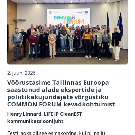
2. juuni 2026
Võõrustasime Tallinnas Euroopa
saastunud alade ekspertide ja
poliitikakujundajate võrgustiku
COMMON FORUM kevadkohtumist
Henry Linnard, LIFE IP CleanEST
kommunikatsioonijuht
Eesti jaoks oli see esmakordne, kui nii palju