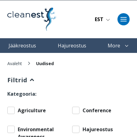
Liigu edasi põhisisu juurde
EST
Main navigation
Jääkreostus
Hajureostus
More
Leivapuru
Avaleht
Uudised
Filtrid
Kategooria:
Agriculture
Conference
Environmental
Hajureostus
Awareness