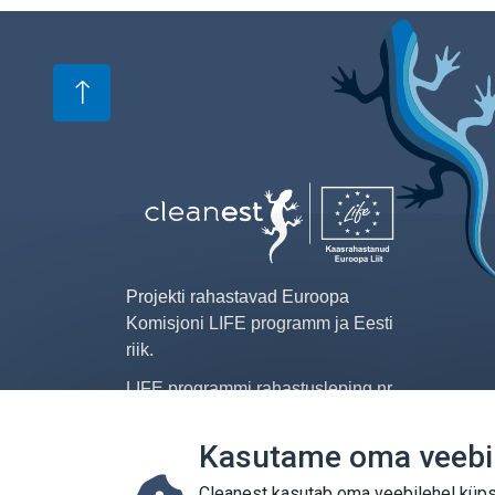
Image
Projekti rahastavad Euroopa
Komisjoni LIFE programm ja Eesti
riik.
LIFE programmi rahastusleping nr
LIFE17 IPE/EE/000007.
Kasutame oma veebil
Image
Cleanest kasutab oma veebilehel küpsi