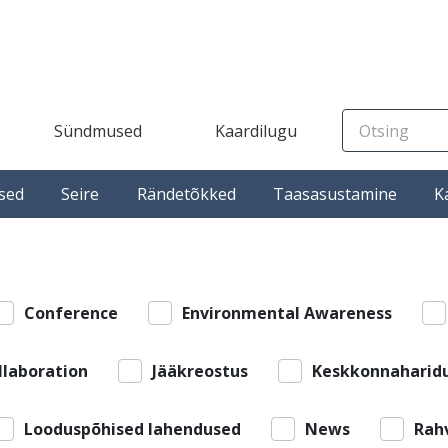
Sündmused
Kaardilugu
sed
Seire
Rändetõkked
Taasasustamine
K
Conference
Environmental Awareness
llaboration
Jääkreostus
Keskkonnaharid
Looduspõhised lahendused
News
Rah