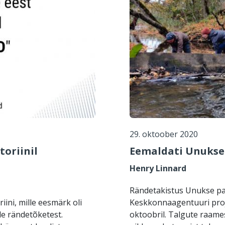
29. oktoober 2020
oriinil
Eemaldati Unukse 
Henry Linnard
Rändetakistus Unukse pai
ini, mille eesmärk oli
Keskkonnaagentuuri proje
e rändetõketest.
oktoobril. Talgute raames