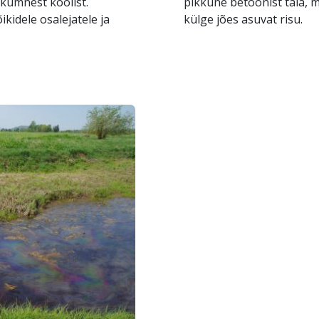
tkümnest koolist.
pikkune betoonist tala, 
ikidele osalejatele ja
külge jões asuvat risu.