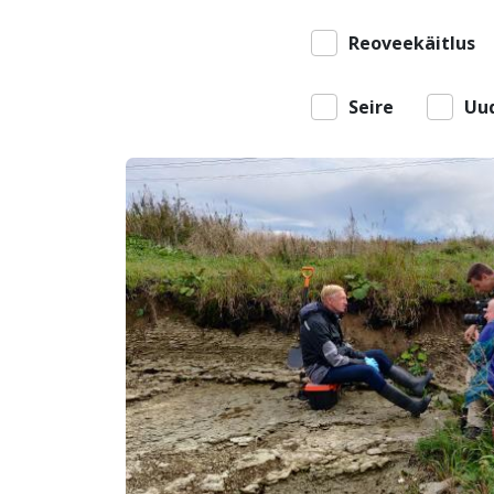
Reoveekäitlus
Seire
Uu