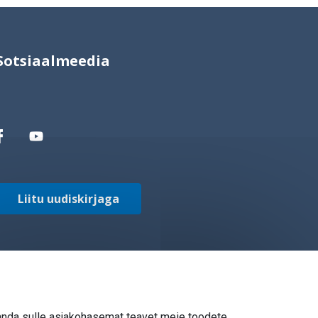
Sotsiaalmeedia
Liitu uudiskirjaga
 anda sulle asjakohasemat teavet meie toodete