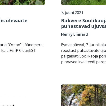
7. juuni 2021
is ülevaate
Rakvere Soolikaoja
puhastavad ujuvs
Henry Linnard
sarja "Ocean" Läänemere
Esmaspäeval, 7. juunil al
 ka LIFE IP CleanEST
reostust puhastavate uju
paigaldati Soolikaoja põ
pinnavee kvaliteedi pare