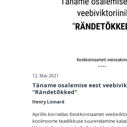
12. Mai 2021
Täname osalemise eest veebivikt
"Rändetõkked"
Henry Linnard
Aprillis korraldas Keskkonnaamet veebiviktori
koolinoorte teadlikkuse suurendamine kalad