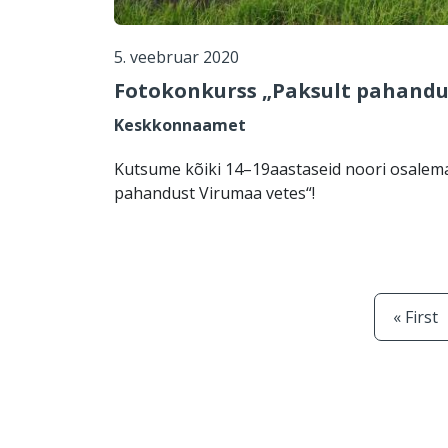
5. veebruar 2020
Fotokonkurss „Paksult pahandu
Keskkonnaamet
Kutsume kõiki 14–19aastaseid noori osalema
pahandust Virumaa vetes“!
Esimen
« First