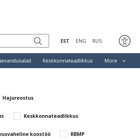
EST
ENG
RUS
aevandusalad
Keskkonnateadlikkus
More
Hajureostus
us
Keskkonnateadlikkus
vusvaheline koostöö
RBMP