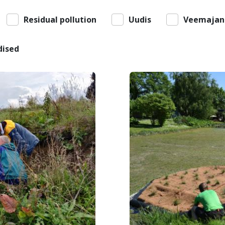
Residual pollution
Uudis
Veemajan
dised