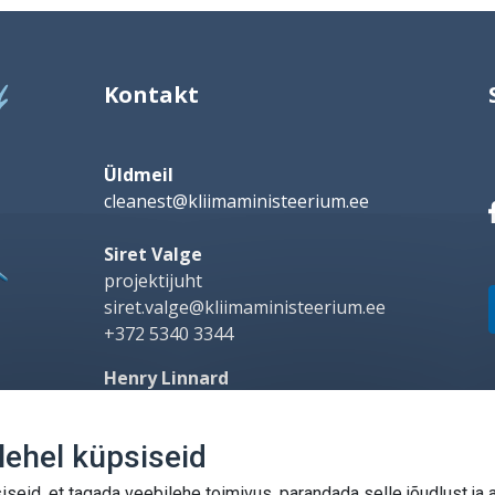
Kontakt
Üldmeil
cleanest@kliimaministeerium.ee
Siret Valge
projektijuht
siret.valge@kliimaministeerium.ee
+372 5340 3344
Henry Linnard
kommunikatsioonijuht
henry.linnard@kliimaministeerium.ee
ehel küpsiseid
+372 5801 5142
seid, et tagada veebilehe toimivus, parandada selle jõudlust ja