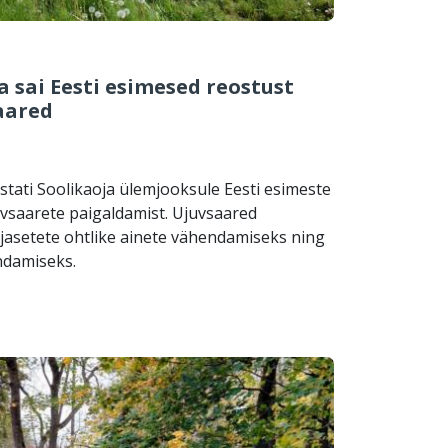
 sai Eesti esimesed reostust
aared
ustati Soolikaoja ülemjooksule Eesti esimeste
vsaarete paigaldamist. Ujuvsaared
hjasetete ohtlike ainete vähendamiseks ning
ndamiseks.