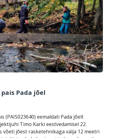
pais Pada jõel
s (PAIS023640) eemaldati Pada jõelt
ktijuhi Timo Karki eestvedamisel 22.
 võeti jõest rasketehnikaga välja 12 meetri