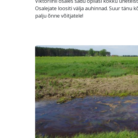
Viktoriinil osales sadu õpilasi kokku üheteis
Osalejate loositi välja auhinnad. Suur tänu kõ
palju õnne võitjatele!