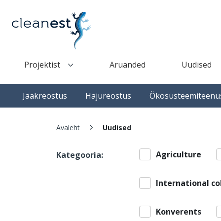
Liigu edasi põhisisu juurde
Projektist
Aruanded
Uudised
Top navigation(desktop)
Top navigation(mobile)
Main navigation
Jääkreostus
Hajureostus
Ökosüsteemiteenu
Leivapuru
Avaleht
Uudised
Agriculture
Kategooria:
International co
Konverents