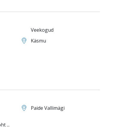
Veekogud
Käsmu
Paide Vallimägi
t ...