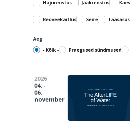
Hajureostus
Jääkreostus
Kae
Reoveekäitlus
Seire
Taasasu
Aeg
- Kõik -
Praegused sündmused
2026
04. -
06.
november