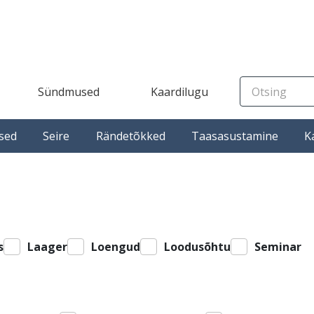
Sündmused
Kaardilugu
sed
Seire
Rändetõkked
Taasasustamine
K
s
Laager
Loengud
Loodusõhtu
Seminar