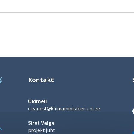
Kontakt
Üldmeil
cleanest@kliimaministeerium.ee
Siret Valge
projektijuht