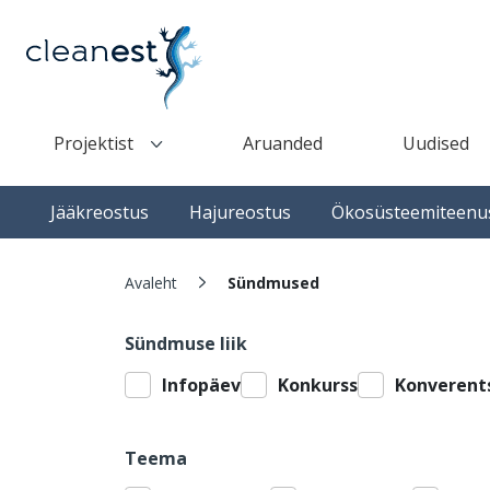
Liigu edasi põhisisu juurde
Projektist
Aruanded
Uudised
Top navigation(desktop)
Top navigation(mobile)
Main navigation
Jääkreostus
Hajureostus
Ökosüsteemiteenu
Leivapuru
Avaleht
Sündmused
Sündmuse liik
Infopäev
Konkurss
Konverent
Teema