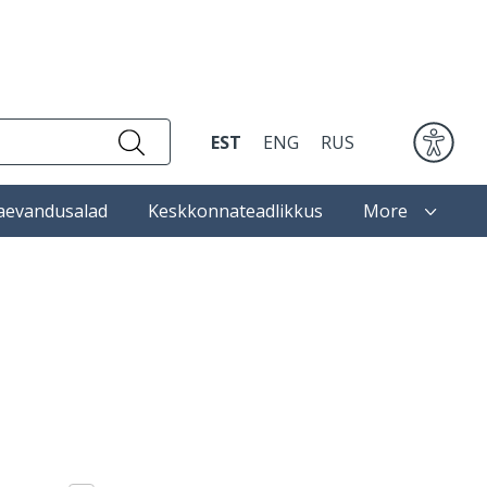
EST
ENG
RUS
aevandusalad
Keskkonnateadlikkus
More