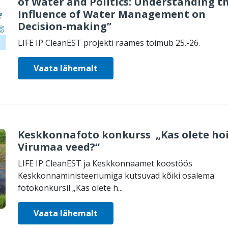
of Water and Politics: Understanding t
Influence of Water Management on
Decision-making”
LIFE IP CleanEST projekti raames toimub 25.-26.
Vaata lähemalt
Keskkonnafoto konkurss „Kas olete hoi
Virumaa veed?“
LIFE IP CleanEST ja Keskkonnaamet koostöös
Keskkonnaministeeriumiga kutsuvad kõiki osalema
fotokonkursil „Kas olete h...
Vaata lähemalt