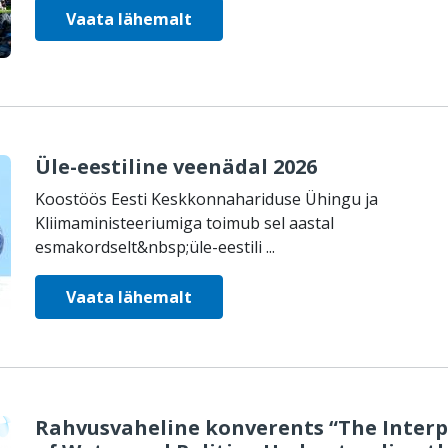
Vaata lähemalt
Üle-eestiline veenädal 2026
Koostöös Eesti Keskkonnahariduse Ühingu ja
Kliimaministeeriumiga toimub sel aastal
esmakordselt&nbsp;üle-eestili ...
Vaata lähemalt
Rahvusvaheline konverents “The Interp