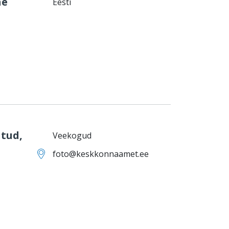
he
Eesti
tud,
Veekogud
foto@keskkonnaamet.ee