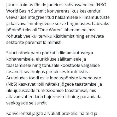
Juunis toimus Rio de Janeiros rahvusvaheline INBO
World Basin Summit konverents, kus keskenduti
veevarude integreeritud haldamisele kliimamuutuste
ja kasvava inimtegevuse surve tingimustes. Läbivaks
põhimõtteks oli “One Water” lähenemine, mis
rõhutab vee kui terviku käsitlemist ning erinevate
sektorite paremat lõimimist.
Suurt tähelepanu pöörati kliimamuutustega
kohanemisele, elurikkuse säilitamisele ja
taastamisele ning tõhusale koostööle valgalade
tasandil, sealhulgas piiriüleses kontekstis.
Aruteludes toodi esile looduspõhiste lahenduste
(NbS) kasvavat rolli näiteks jõgede taastamisel ja
üleujutusalade funktsioonide taastamisel, mis
aitavad vähendada hajureostust ning parandada
veekogude seisundit.
Konverentsil jagati arvukalt praktilisi näiteid ja