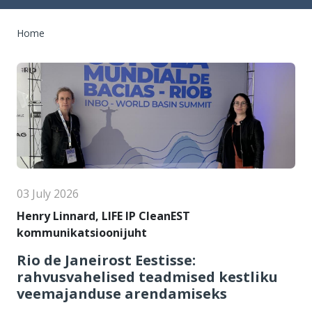
Breadcrumb
Home
03 July 2026
Henry Linnard, LIFE IP CleanEST
kommunikatsioonijuht
Rio de Janeirost Eestisse:
rahvusvahelised teadmised kestliku
veemajanduse arendamiseks