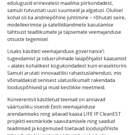
edulugusid erinevatest maailma piirkondadest,
samuti tutvustati uusi suuniseid ja algatusi. Olulisel
kohal oli ka andmepõhine juhtimine – rõhutati seire,
modelleerimise ja satelliidiandmete kasutamise
tähtsust teadlikumate ja täpsemate veemajanduse
otsuste tegemisel.
Lisaks käsitleti veemajanduse governance’i
tugevdamist ja sidusrühmade laiapõhjalist kaasamist
– alates kohalikest kogukondadest kuni erasektorini.
Samuti arutati innovaatilisi rahastuslahendusi, mis
võimaldaksid senisest ulatuslikumalt rakendada
looduspõhiseid ja muid kestlikke meetmeid.
Konverentsil käsitletud teemad on annavad
väärtusliku sisendi Eesti veemajanduse
arendamiseks ning aitavad kaasa LIFE IP CleanEST
projekti eesmärkide saavutamisele ning saadud
teadmised ja kogemused toetavad looduspõhiste