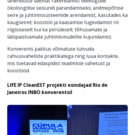
lahenduste laiemat rakendamist veekogude
ökoloogilise seisundi parandamiseks; andmepõhise
seire ja juhtimissüsteemide arendamist, kasutades ka
kaugseiret; koostöö ja kaasamise tugevdamist nii
riigisiseselt kui ka piiriüleselt; tõhusamate ja
läbipaistvamate juhtimismudelite kujundamist.
Konverents pakkus võimaluse tutvuda
rahvusvaheliste praktikatega ning luua kontakte,
mis toetavad edaspidist teadmiste vahetust ja
koostööd.
LIFE IP CleanEST projekti esindajad Rio de
Janeiros INBO konverentsil