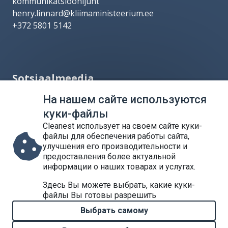
kommunikatsioonijuht
henry.linnard@kliimaministeerium.ee
+372 5801 5142
Sotsiaalmeedia
На нашем сайте используются
куки-файлы
Cleanest использует на своем сайте куки-
файлы для обеспечения работы сайта,
улучшения его производительности и
предоставления более актуальной
информации о наших товарах и услугах.
Liitu uudiskirjaga
Здесь Вы можете выбрать, какие куки-
файлы Вы готовы разрешить
Выбрать самому